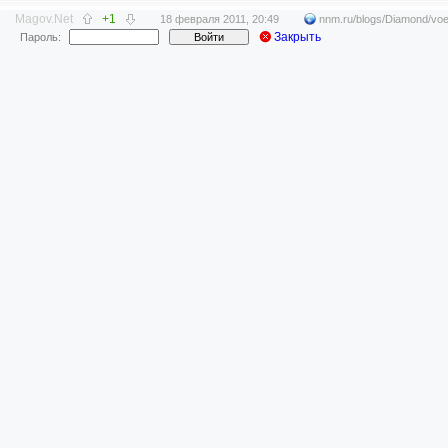
Magov.Net
+1
18 февраля 2011, 20:49
nnm.ru/blogs/Diamond/voe
Закрыть
Пароль:
Войти