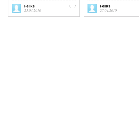
ошибке закрыть окошко...
событий вконтакте надо сдел
1
Feliks
Feliks
зайти на...
25.04.2010
25.04.2010