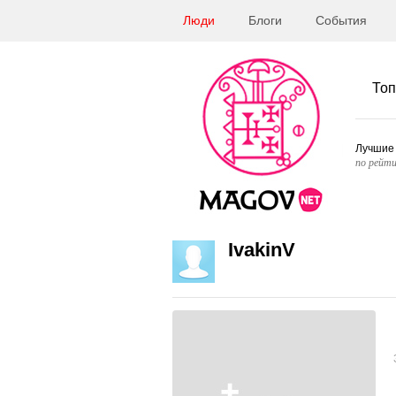
Люди
Блоги
События
Топ
Лучшие
по рейти
IvakinV