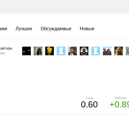
ики
Лучшее
Обсуждаемые
Новые
 авторы
нгу
Сила
Рейтинг
0.60
+0.8