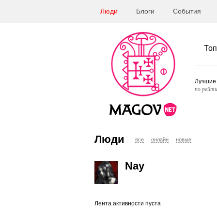
Люди
Блоги
События
Топ
Лучшие
по рейти
Люди
все
онлайн
новые
Nay
Лента активности пуста