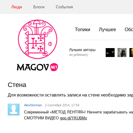
Люди
Блоги
События
Топики
Лучшее
Об
Лучшие авторы
по рейтингу
Стена
Для возможности оставлять записи на стене необходимо за
AlexNorman
·
2 сентября 2014, 17:54
Современный «МЕТОД ЛЕНТЯЯ»! Начните зарабатывать на
СМОТРИМ ВИДЕО
goo.gl/YKU6Mo