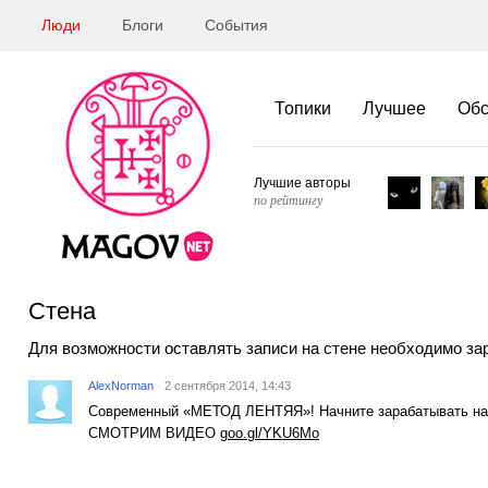
Люди
Блоги
События
Топики
Лучшее
Об
Лучшие авторы
по рейтингу
Стена
Для возможности оставлять записи на стене необходимо за
AlexNorman
·
2 сентября 2014, 14:43
Современный «МЕТОД ЛЕНТЯЯ»! Начните зарабатывать на
СМОТРИМ ВИДЕО
goo.gl/YKU6Mo