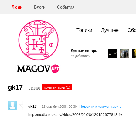
Люди
Блоги
События
Топики
Лучшее
Об
Лучшие авторы
по рейтингу
gk17
топики
комментарии (1)
gk17
Перейти к комментарию
13 октября 2008, 00:30
http://media.repka.tv/video/2008/01/28/120152677813.flv