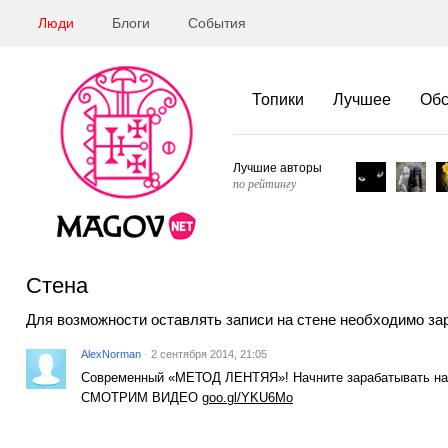
Люди
Блоги
События
Топики
Лучшее
Об
Лучшие авторы
по рейтингу
Стена
Для возможности оставлять записи на стене необходимо за
AlexNorman
·
2 сентября 2014, 21:05
Современный «МЕТОД ЛЕНТЯЯ»! Начните зарабатывать на
СМОТРИМ ВИДЕО
goo.gl/YKU6Mo