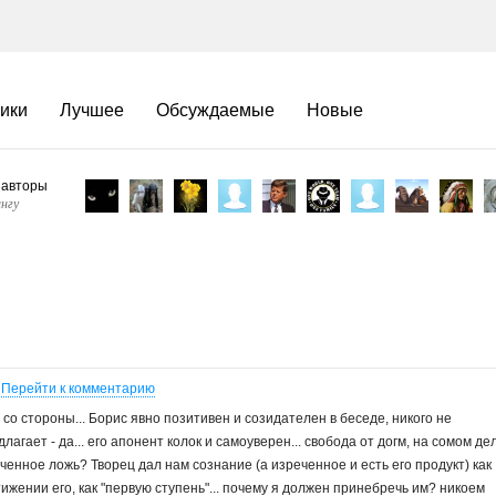
ики
Лучшее
Обсуждаемые
Новые
 авторы
нгу
Перейти к комментарию
со стороны... Борис явно позитивен и созидателен в беседе, никого не
лагает - да... его апонент колок и самоуверен... свобода от догм, на сомом де
ченное ложь? Творец дал нам сознание (а изреченное и есть его продукт) как
ижении его, как "первую ступень"... почему я должен принебречь им? никоем