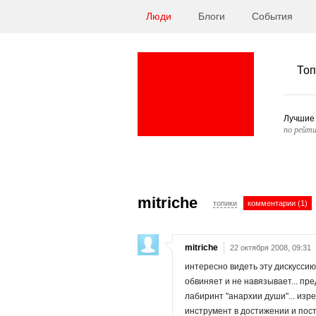
Люди
Блоги
События
Топ
Лучшие
по рейти
mitriche
топики
комментарии (1)
mitriche
22 октября 2008, 09:31
интересно видеть эту дискуссию 
обвиняет и не навязывает... пред
лабиринт "анархии души"... изре
инструмент в достижении и пост