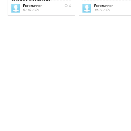
аналог снежного
0
Forerunner
Forerunner
02.10.2009
30.09.2009
человека)
Британским исследователям не только
удалось увидеть легендарного
обезьяно-человека живьем, но и
сделать...