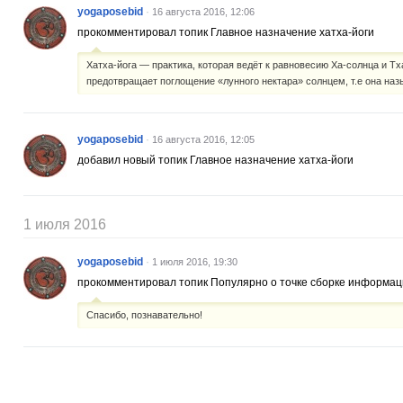
yogaposebid
·
16 августа 2016, 12:06
прокомментировал топик
Главное назначение хатха-йоги
Хатха-йога — практика, которая ведёт к равновесию Ха-солнца и Тх
предотвращает поглощение «лунного нектара» солнцем, т.е она назы
yogaposebid
·
16 августа 2016, 12:05
добавил новый топик
Главное назначение хатха-йоги
1 июля 2016
yogaposebid
·
1 июля 2016, 19:30
прокомментировал топик
Популярно о точке сборке информа
Спасибо, познавательно!