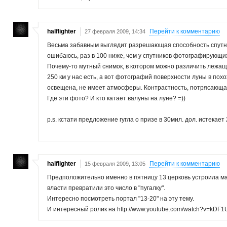
halflighter
Перейти к комментарию
27 февраля 2009, 14:34
Весьма забавным выглядит разрешающая способность спутник
ошибаюсь, раз в 100 ниже, чем у спутников фотографирующ
Почему-то мутный снимок, в котором можно различить лежащ
250 км у нас есть, а вот фотографий поверхности луны в похо
освещена, не имеет атмосферы. Контрастность, потрясающая
Где эти фото? И кто катает валуны на луне? =))
p.s. кстати предложение гугла о призе в 30мил. дол. истекает 
halflighter
Перейти к комментарию
15 февраля 2009, 13:05
Предположительно именно в пятницу 13 церковь устроила м
власти превратили это число в "пугалку".
Интересно посмотреть портал "13-20" на эту тему.
И интересный ролик на http://www.youtube.com/watch?v=kDF