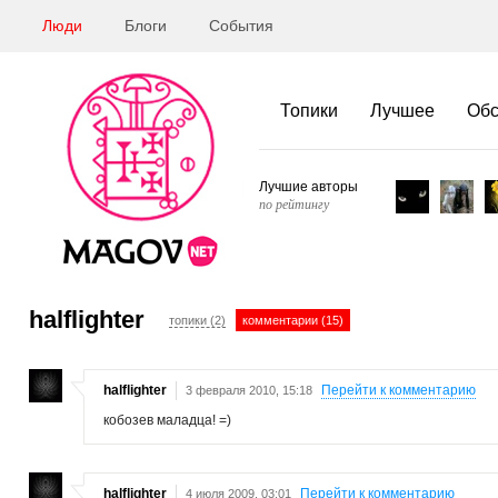
Люди
Блоги
События
Топики
Лучшее
Об
Лучшие авторы
по рейтингу
halflighter
топики (2)
комментарии (15)
halflighter
Перейти к комментарию
3 февраля 2010, 15:18
кобозев маладца! =)
halflighter
Перейти к комментарию
4 июля 2009, 03:01