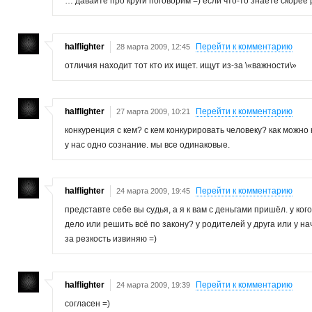
… давайте про круги поговорим =) если что-то знаете скорее
halflighter
Перейти к комментарию
28 марта 2009, 12:45
отличия находит тот кто их ищет. ищут из-за \«важности\»
halflighter
Перейти к комментарию
27 марта 2009, 10:21
конкуренция с кем? с кем конкурировать человеку? как можно
у нас одно сознание. мы все одинаковые.
halflighter
Перейти к комментарию
24 марта 2009, 19:45
представте себе вы судья, а я к вам с деньгами пришёл. у ког
дело или решить всё по закону? у родителей у друга или у н
за резкость извиняю =)
halflighter
Перейти к комментарию
24 марта 2009, 19:39
согласен =)