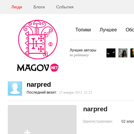
Люди
Блоги
События
Топики
Лучшее
Об
Лучшие авторы
по рейтингу
narpred
15 января 2011, 22:22
Последний визит:
narpred
Зарегистрирован:
02 апр