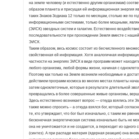
на земле человеку (и естественно другим организмам) соот
образом планета и присущая ей информационная энергия я
таких Знаков Зодиака 12 только по месяцам, столько же по го
информационными системами, только более мощными, явля
(ЭИСК) звездных систем и галактик. Естественно воздействие
последовательности при прохождении Земля вместе с нашей 
ЭИСК.
Таким образом, весь космос состоит из бесчисленного множ
свойственная ей информация. Хотя аналогичная информация
частности на энергиях ЭИСК в виде программ может находи
любого организма, любой формы жизни, начиная с одноклето
Поэтому как только на Земле возникли необходимые и доста
действием программ космоса во многих местах планеты нача
затем одноклеточные, которые в результате длительной эво
превращались в более совершенные живые организмы, верши
Здесь естественно возникает вопрос — откуда взялись эти ЭИ
также можно спросить – а откуда взялся бог, который соглас
те, кто утверждает, что бог был изначально, с таким же рвени
бесконечная энергетическая система изначально быть не мож
она не уничтожается и не создается, а переходит из одного 
(синтез). А при распаде материя (ядерная реакция) она вно