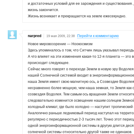
и достаточных условий для ее зарождения и существования. 
жизнь закончится.
Жизнь возникает и прекращается на земле ежесекундно.
narpred
Перейти к комментарию
19 мая 2009, 22:38
Новое мировоззрение — Ноокосмизм
Здесь упоминалось о том, что Ситчин лишь указывал период
А что влияет на эти изменения какая-то 12-я планета — это 
происходит следующее.
Сейчас много говорят о переходе Земли в новую эру Водолея 
нашей Солнечной системой входит в энергоинформационное 
наша Земля имеет свою магнитную ось, а Созвездие Водоле
несравненно более мощную, чем наша земная, то Земля как 
созвездия Водолея. Тем самым ось вращения Земли относите
следовательно изменится освещение нашим солнцем Земной 
холодный климат, где было холодно — наступит тропический 
Аналогично раньше ледниковый период наступал на террито
регулярно с периодичностью 2-3 тысяч лет. Точно этот перио
одной энергоинформационной системы в другую длится дес
солнечной системы относительно другой также не одинаков.