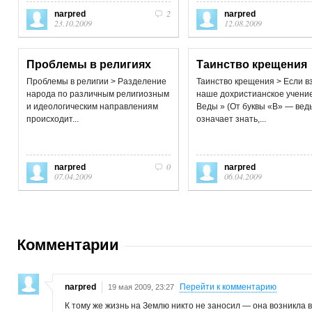
2
narpred
narpred
23.10.2009
12.08.2009
Проблемы в религиях
Таинство крещения
Проблемы в религии > Разделение
Таинство крещения > Если в
народа по различным религиозным
наше дохристианское учени
и идеологическим направлениям
Веды » (От буквы «В» — веды
происходит...
означает знать,...
0
narpred
narpred
07.04.2009
06.04.2009
Комментарии
narpred
Перейти к комментарию
19 мая 2009, 23:27
К тому же жизнь на Землю никто не заносил — она возникла