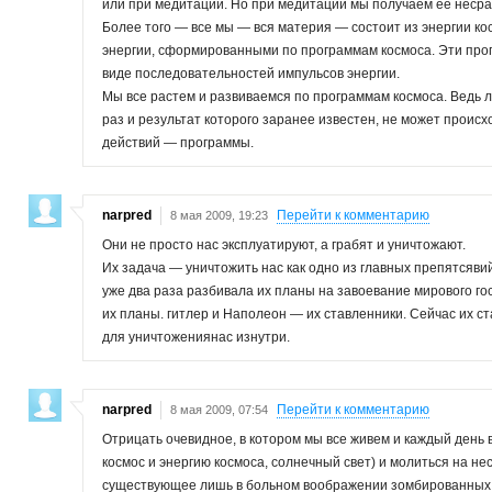
или при медитации. Но при медитации мы получаем ее неср
Более того — все мы — вся материя — состоит из энергии ко
энергии, сформированными по программам космоса. Эти прог
виде последовательностей импульсов энергии.
Мы все растем и развиваемся по программам космоса. Ведь
раз и результат которого заранее известен, не может проис
действий — программы.
narpred
Перейти к комментарию
8 мая 2009, 19:23
Они не просто нас эксплуатируют, а грабят и уничтожают.
Их задача — уничтожить нас как одно из главных препятсявий
уже два раза разбивала их планы на завоевание мирового гос
их планы. гитлер и Наполеон — их ставленники. Сейчас их ст
для уничтожениянас изнутри.
narpred
Перейти к комментарию
8 мая 2009, 07:54
Отрицать очевидное, в котором мы все живем и каждый день
космос и энергию космоса, солнечный свет) и молиться на н
существующее лишь в больном воображении зомбированных ре