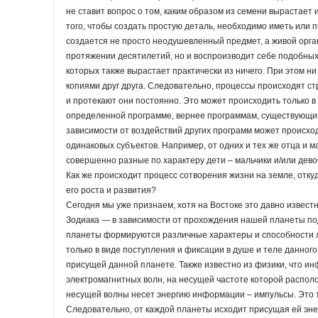
не ставит вопрос о том, каким образом из семени вырастает
того, чтобы создать простую деталь, необходимо иметь или 
создается не просто неодушевленный предмет, а живой орган
протяжении десятилетий, но и воспроизводит себе подобных,
которых также вырастает практически из ничего. При этом н
копиями друг друга. Следовательно, процессы происходят ст
и протекают они постоянно. Это может происходить только в
определенной программе, вернее программам, существующим
зависимости от воздействий других программ может происх
одинаковых субъектов. Например, от одних и тех же отца и 
совершенно разные по характеру дети – мальчики и/или дево
Как же происходит процесс сотворения жизни на земле, отк
его роста и развития?
Сегодня мы уже признаем, хотя на Востоке это давно извест
Зодиака — в зависимости от прохождения нашей планеты по
планеты формируются различные характеры и способности 
только в виде поступления и фиксации в душе и теле данно
присущей данной планете. Также известно из физики, что 
электромагнитных волн, на несущей частоте которой распол
несущей волны несет энергию информации – импульсы. Это т
Следовательно, от каждой планеты исходит присущая ей эн