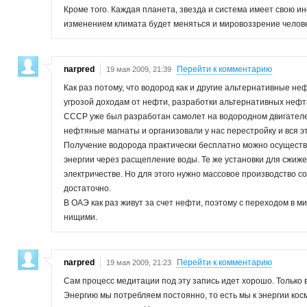
Кроме того. Каждая планета, звезда и система имеет свою
изменением климата будет меняться и мировоззрение челов
narpred
Перейти к комментарию
19 мая 2009, 21:39
Как раз потому, что водород как и другие альтернативные не
угрозой доходам от нефти, разработки альтернативных нефт
СССР уже был разработан самолет на водородном двигателе 
нефтяные магнаты и организовали у нас перестройку и вся э
Получение водорода практически бесплатно можно осуществ
энергии через расщепление воды. Те же установки для сжиже
электричестве. Но для этого нужно массовое производство с
достаточно.
В ОАЭ как раз живут за счет нефти, поэтому с переходом в м
нищими.
narpred
Перейти к комментарию
19 мая 2009, 21:23
Сам процесс медитации под эту запись идет хорошо. Только 
Энергию мы потребляем постоянно, то есть мы к энергии кос