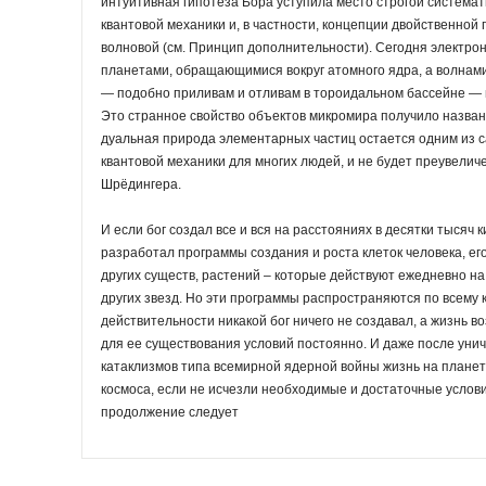
интуитивная гипотеза Бора уступила место строгой система
квантовой механики и, в частности, концепции двойственно
волновой (см. Принцип дополнительности). Сегодня электро
планетами, обращающимися вокруг атомного ядра, а волнам
— подобно приливам и отливам в тороидальном бассейне —
Это странное свойство объектов микромира получило назван
дуальная природа элементарных частиц остается одним из 
квантовой механики для многих людей, и не будет преувеличе
Шрёдингера.
И если бог создал все и вся на расстояниях в десятки тысяч 
разработал программы создания и роста клеток человека, ег
других существ, растений – которые действуют ежедневно на
других звезд. Но эти программы распространяются по всему 
действительности никакой бог ничего не создавал, а жизнь 
для ее существования условий постоянно. И даже после унич
катаклизмов типа всемирной ядерной войны жизнь на планет
космоса, если не исчезли необходимые и достаточные услови
продолжение следует