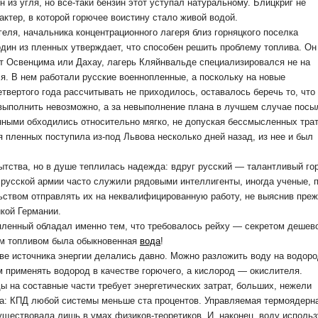
 из угля, но все-таки бензин этот уступал натуральному. Блицкриг не
актер, в которой горючее воистину стало живой водой.
еля, начальника концентрационного лагеря близ горняцкого поселка
дин из пленных утверждает, что способен решить проблему топлива. Он
от Освенцима или Дахау, лагерь Кляйнвальде специализировался не на
я. В нем работали русские военнопленные, а поскольку на новые
твертого года рассчитывать не приходилось, оставалось беречь то, что
к выполнить невозможно, а за невыполнение плана в лучшем случае пос
нными обходились относительно мягко, не допуская бессмысленных тра
 пленных поступила из-под Львова несколько дней назад, из нее и был
ытства, но в душе теплилась надежда: вдруг русский — талантливый го
 русской армии часто служили рядовыми интеллигенты, иногда ученые, 
ьством отправлять их на неквалифицированную работу, не выяснив преж
икой Германии.
пленный обладал именно тем, что требовалось рейху — секретом дешево
им топливом была обыкновенная
вода
!
ве источника энергии делались давно. Можно разложить воду на водоро
м применять водород в качестве горючего, а кислород — окислителя.
ды на составные части требует энергетических затрат, больших, нежели
а: КПД любой системы меньше ста процентов. Управляемая термоядерн
уществовала лишь в умах физиков-теоретиков. И, наконец, воду исполь