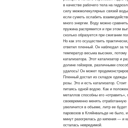
в качестве рабочего тела на гидроэ
силу межмолекулярных связей воды.
если суметь ослабить взаимодействи
много энергии. Воду можно сравнить
пружина распрямится и при этом вып
сколько образуется при сжигании по
Но как это осуществить практически
ответил пленный. Он наблюдал за т
температур весьма высоких, потому
катализатора. Этот катализатор и р
долине гейзеров, различными способ
удалось! Он может продемонстриров
Пленный достал из складок одежды 
розы. Это и есть катализатор. Стоит
питаясь одной водою. Как и положен
металлов способны его «отравить», 
своевременно менять отработанную в
увеличится в объеме, литр ее будет
паровозов в Кляйнвальде не было, 
минут разогрелась до кипения — и к
осталась невредимой.