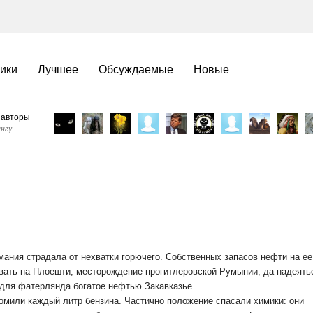
ики
Лучшее
Обсуждаемые
Новые
 авторы
нгу
мания страдала от нехватки горючего. Собственных запасов нефти на ее
овать на Плоешти, месторождение прогитлеровской Румынии, да надеять
для фатерлянда богатое нефтью Закавказье.
номили каждый литр бензина. Частично положение спасали химики: они