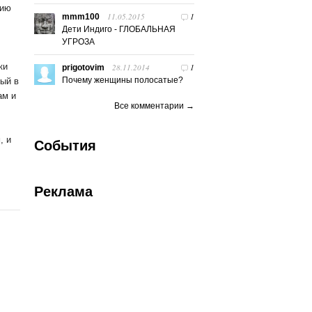
нию
11.05.2015
1
mmm100
Дети Индиго - ГЛОБАЛЬНАЯ
УГРОЗА
ки
28.11.2014
1
prigotovim
Почему женщины полосатые?
ый в
ам и
Все комментарии →
, и
События
Реклама