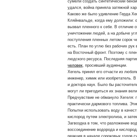
сумели создать синтетический бензин
удался, война приняла затяжной хар
Каково же было удивление Герда Хег
Кляйнвальде, когда ему доложили: о
вызвал пленного к себе. В отличие 
уничтожении людей, а на добыче угл
поступления пленных летом сорок че
есть. План по углю без рабочих ру
на Восточный фронт. Поэтому с пле
людского ресурса. Последняя партия
человек
, просивший аудиенции.
Хегель принял его отчасти из любоп
инженер, химик или изобретатель. В
и доктора наук. Было бы расточител
могут ли пригодиться их знания вел
Предчувствие не обмануло Хегеля: 
практически дармового топлива. Эт
Попытки использовать воду в качест
кислород путем электролиза, и зате
Загвоздка в том, что разложение во
воссоединение водорода и кислород
реакция в начале сороковых годов с