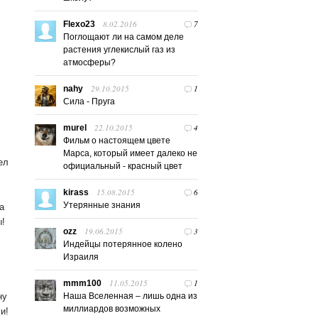
8.02.2016
7
Flexo23
Поглощают ли на самом деле
растения углекислый газ из
атмосферы?
29.10.2015
1
nahy
Сила - Пруга
22.10.2015
4
murel
Фильм о настоящем цвете
Марса, который имеет далеко не
ел
официальный - красный цвет
15.08.2015
6
kirass
Утерянные знания
а
ы!
19.06.2015
3
ozz
Индейцы потерянное колено
Израиля
11.05.2015
1
mmm100
ну
Наша Вселенная – лишь одна из
миллиардов возможных
и!