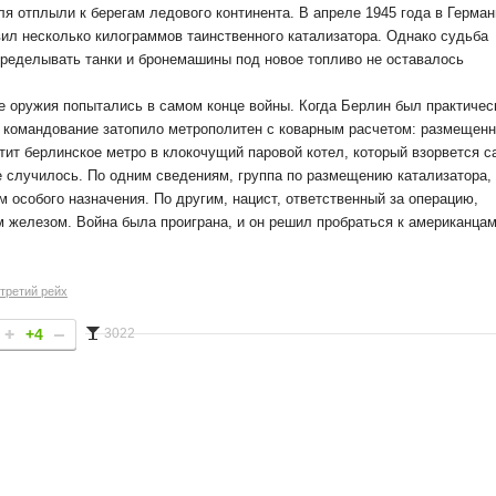
ля отплыли к берегам ледового континента. В апреле 1945 года в Герма
вил несколько килограммов таинственного катализатора. Однако судьба
еределывать танки и бронемашины под новое топливо не оставалось
е оружия попытались в самом конце войны. Когда Берлин был практичес
е командование затопило метрополитен с коварным расчетом: размещенн
тит берлинское метро в клокочущий паровой котел, который взорвется с
е случилось. По одним сведениям, группа по размещению катализатора,
 особого назначения. По другим, нацист, ответственный за операцию,
 железом. Война была проиграна, и он решил пробраться к американцам
третий рейх
+4
3022