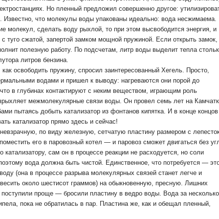
лектростанциях. Но пленный предложил совершенно другое: утилизирова
 Известно, что молекулы воды упакованы идеально: вода несжимаема.
е молекул, сделать воду рыхлой, то при этом высвободится энергия, и
 с туго сжатой, запертой замком мощной пружиной. Если открыть замок,
олнит полезную работу. По подсчетам, литр воды выделит тепла стольк
лутора литров бензина.
, как освободить пружину, спросил заинтересованный Хегель. Просто,
ермальными водами и пришел к выводу: нагреваются они порой до
 что в глубинах контактируют с неким веществом, играющим роль
азрыхляет межмолекулярные связи воды. Он провел семь лет на Камчатк
ами пытаясь добыть катализатор из фонтанов кипятка. И в конце концов
ать катализатор прямо здесь и сейчас!
невзрачную, по виду железную, сетчатую пластину размером с лепесто
 поместить его в паровозный котел — и паровоз сможет двигаться без уг
о катализатору, сам он в процессе реакции не расходуется, но соли
поэтому вода должна быть чистой. Единственное, что потребуется — эт
оду (она в процессе разрыва молекулярных связей станет легче и
 весить около шестисот граммов) на обыкновенную, пресную. Лишних
и поступили проще — бросили пластину в ведро воды. Вода за несколько
ипела, пока не обратилась в пар. Пластина же, как и обещал пленный,