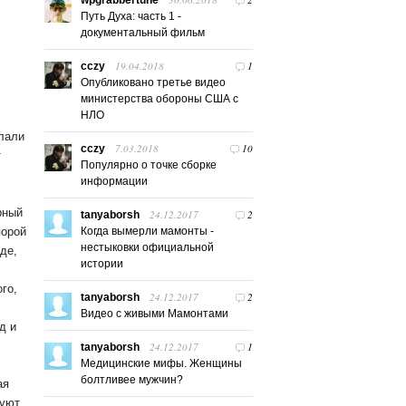
wpgrabbertune
Путь Духа: часть 1 -
документальный фильм
19.04.2018
1
cczy
Опубликовано третье видео
министерства обороны США с
НЛО
ылали
7.03.2018
10
cczy
т
Популярно о точке сборке
информации
рный
24.12.2017
2
tanyaborsh
порой
Когда вымерли мамонты -
нестыковки официальной
де,
истории
го,
24.12.2017
2
tanyaborsh
Видео с живыми Мамонтами
д и
24.12.2017
1
tanyaborsh
Медицинские мифы. Женщины
болтливее мужчин?
ая
зуют