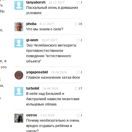
24.12.2017
3
tanyaborsh
ть
Пасхальный огонь в домашних
 Но
условиях
6.11.2017
16
phoba
Что мы знаем о силе?
о,
16.07.2017
1
gi-wom
Эхо Челябинского метеорита:
противоестественное
поведение "естественного
е, в
объекта"
 это
16.08.2016
1
yogaposebid
Главное назначение хатха-йоги
к
ля,
24.06.2016
15
turbobit
В небе над Бельгией и
о
Австралией нависли гигантские
кольцевые облака
1.03.2016
3
ostrov
Почему необязательно и очень
вредно отдавать ребёнка в
школу?