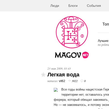
Люди
Блоги
События
Топ
Лучшие
по рейти
23 мая 2009, 03:43
Легкая вода
написал:
3022
0
vit62
Все годы войны нацистская Гер
территории нет, оставалось уп
фюрера, который обещал завоевать 
Но — не завоевалось, и потому эко