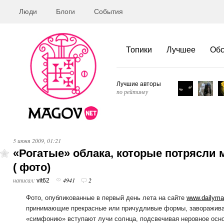
Люди
Блоги
События
Топики
Лучшее
Об
Лучшие авторы
по рейтингу
5 июня 2009, 01:21
«Рогатые» облака, которые потрясли 
( фото)
написал:
4941
2
vit62
Фото,
опубликованные в первый день лета на сайте
www.dailymai
принимающие прекрасные или причудливые формы, завораживаю
«симфонию» вступают лучи солнца, подсвечивая неровное осно