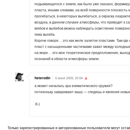
подымающегося с земли, как было уже сказано, формиру
пласта, иными словами, на всей поверхности плоскость н
прогибаться, в некоторых выгибаться, а окраска охара
воздуха, в данном случаее атмосферы, что приводит к с
вгибов и выбибов можна наблюдать осветление поверхно
пика выгиба.
Короче говоря… это как желе залитое пластами. Там где
пласт с насыщенными частичками зажат между холодным
на море… это мое теоретическое предположение, выход
познаний в области атмосферы земли.
heterodin
6 июня 2009, 20:59
а может началась эра климатичеcкого оружия?
потихоньку заваривают кашу — глядишь и явления новы
:8-)
Только зарегистрированные и авторизованные пользователи могут оста