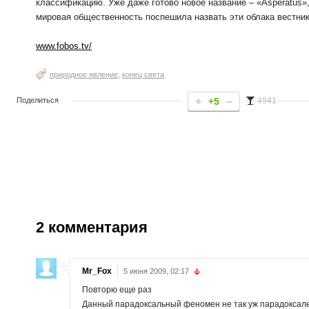
классификацию. Уже даже готово новое название – «Asperatus»,
мировая общественность поспешила назвать эти облака вестник
www.fobos.tv/
,
природное явление
конец света
Поделиться
+5
4941
2
комментария
Mr_Fox
5 июня 2009, 02:17
Повторю еще раз
Данный парадоксальный феномен не так уж парадоксален.