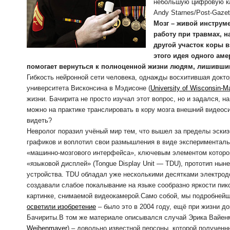
небольшую цифровую ка
Andy Starnes/Post-Gazet
Мозг – живой инструм
работу при травмах, н
другой участок коры 
этого идея одного аме
помогает вернуться к полноценной жизни людям, лишившим
Гибкость нейронной сети человека, однажды восхитившая докто
университета Висконсина в Мэдисоне (
University of Wisconsin-M
жизни. Бачирита не просто изучал этот вопрос, но и задался, н
можно на практике транслировать в кору мозга внешний видеос
видеть?
Невролог поразил учёный мир тем, что вышел за пределы эскиз
графиков и воплотил свои размышления в виде эксперименталь
«машинно-мозгового интерфейса», ключевым элементом которо
«языковой дисплей» (Tongue Display Unit — TDU), прототип нын
устройства. TDU обладал уже несколькими десятками электрод
создавали слабое покалывание на языке сообразно яркости пик
картинке, снимаемой видеокамерой.Само собой, мы подробней
осветили изобретение
– было это в 2004 году, ещё при жизни до
Бачириты.В том же материале описывался случай Эрика Вайен
Weihenmayer
) – довольно известной персоны, которой полученн