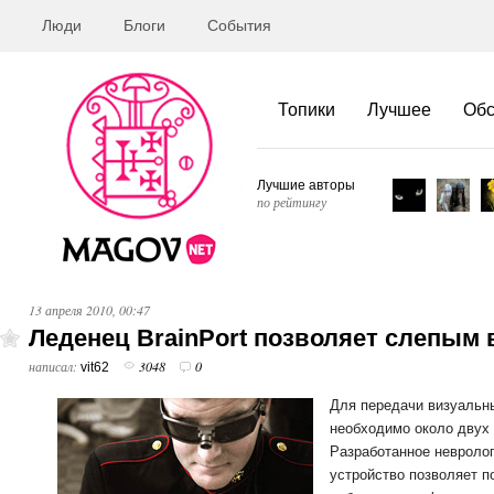
Люди
Блоги
События
Топики
Лучшее
Об
Лучшие авторы
по рейтингу
13 апреля 2010, 00:47
Леденец BrainPort позволяет слепым
написал:
3048
0
vit62
Для передачи визуальны
необходимо около двух
Разработанное невроло
устройство позволяет 