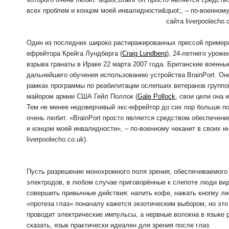
Один из последних широко растиражированных прессой примеро
ефрейтора Крейга Лундберга (
Craig Lundberg
), 24-летнего урож
взрыва гранаты в Ираке 22 марта 2007 года. Британские военны
дальнейшего обучения использованию устройства BrainPort. О
рамках программы по реабилитации ослепших ветеранов группо
майором армии США Гейл Поллок (
Gale Pollock
, свои цели она 
Тем не менее недоверчивый экс-ефрейтор до сих пор больше пол
очень любит. «BrainPort просто является средством обеспечен
и концом моей инвалидности», – по-военному чеканит в своих и
liverpoolecho.co.uk).
Пусть разрешение монохромного поля зрения, обеспечиваемого
электродов, в любом случае приговорённые к слепоте люди видя
совершить привычные действия: налить кофе, нажать кнопку лиф
«протеза глаз» поначалу кажется экзотическим выбором, но эт
проводит электрические импульсы, а нервные волокна в языке 
сказать, язык практически идеален для зрения после глаз.