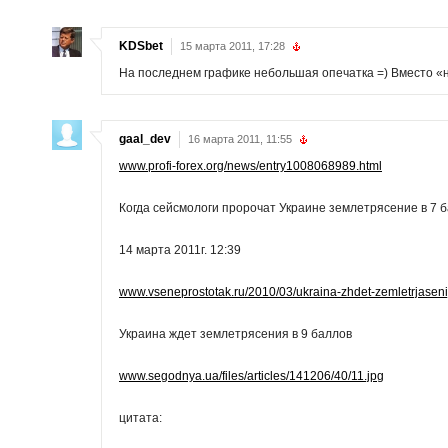
KDSbet
15 марта 2011, 17:28
На последнем графике небольшая опечатка =) Вместо «н
gaal_dev
16 марта 2011, 11:55
www.profi-forex.org/news/entry1008068989.html
Когда сейсмологи пророчат Украине землетрясение в 7 
14 марта 2011г. 12:39
www.vseneprostotak.ru/2010/03/ukraina-zhdet-zemletrjasenij
Украина ждет землетрясения в 9 баллов
www.segodnya.ua/files/articles/141206/40/11.jpg
цитата: