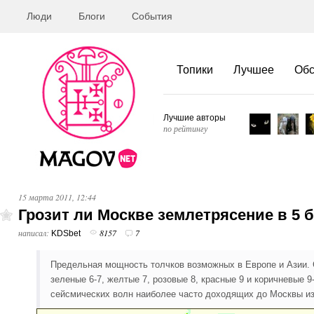
Люди
Блоги
События
Топики
Лучшее
Об
Лучшие авторы
по рейтингу
15 марта 2011, 12:44
Грозит ли Москве землетрясение в 5
написал:
8157
7
KDSbet
Предельная мощность толчков возможных в Европе и Азии. С
зеленые 6-7, желтые 7, розовые 8, красные 9 и коричневые 
сейсмических волн наиболее часто доходящих до Москвы из