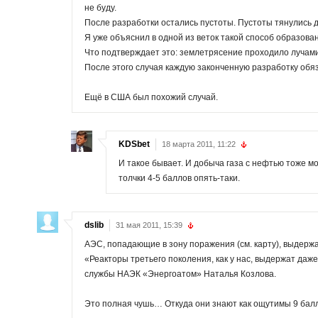
не буду.
После разработки остались пустоты. Пустоты тянулись до
Я уже объяснил в одной из веток такой способ образова
Что подтверждает это: землетрясение проходило лучами, 
После этого случая каждую законченную разработку обя
Ещё в США был похожий случай.
KDSbet
18 марта 2011, 11:22
И такое бывает. И добыча газа с нефтью тоже мо
толчки 4-5 баллов опять-таки.
dslib
31 мая 2011, 15:39
АЭС, попадающие в зону поражения (см. карту), выдержа
«Реакторы третьего поколения, как у нас, выдержат даже
службы НАЭК «Энергоатом» Наталья Козлова.
Это полная чушь… Откуда они знают как ощутимы 9 бал