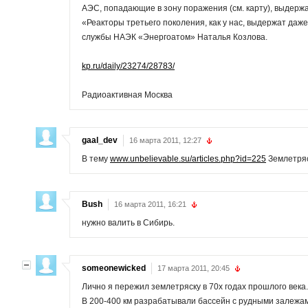
АЭС, попадающие в зону поражения (см. карту), выдержа
«Реакторы третьего поколения, как у нас, выдержат даже
службы НАЭК «Энергоатом» Наталья Козлова.
kp.ru/daily/23274/28783/
Радиоактивная Москва
gaal_dev
16 марта 2011, 12:27
В тему
www.unbelievable.su/articles.php?id=225
Землетряс
Bush
16 марта 2011, 16:21
нужно валить в Сибирь.
someonewicked
17 марта 2011, 20:45
Лично я пережил землетряску в 70х годах прошлого века
В 200-400 км разрабатывали бассейн с рудными залежам