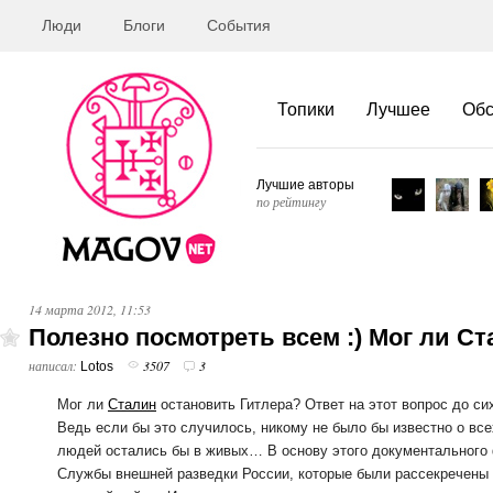
Люди
Блоги
События
Топики
Лучшее
Об
Лучшие авторы
по рейтингу
14 марта 2012, 11:53
Полезно посмотреть всем :) Мог ли С
написал:
3507
3
Lotos
Мог ли
Сталин
остановить Гитлера? Ответ на этот вопрос до си
Ведь если бы это случилось, никому не было бы известно о вс
людей остались бы в живых… В основу этого документальног
Службы внешней разведки России, которые были рассекречены 