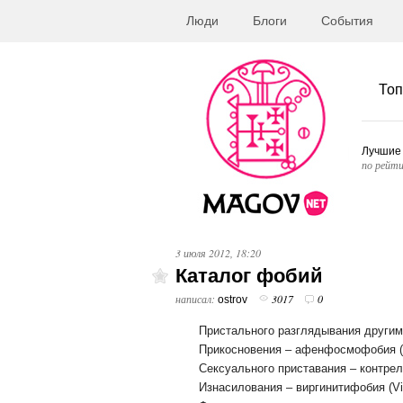
Люди
Блоги
События
Топ
Лучшие
по рейти
3 июля 2012, 18:20
Каталог фобий
написал:
3017
0
ostrov
Пристального разглядывания другими
Прикосновения – афенфосмофобия (
Сексуального приставания – контрелт
Изнасилования – виргинитифобия (Virg