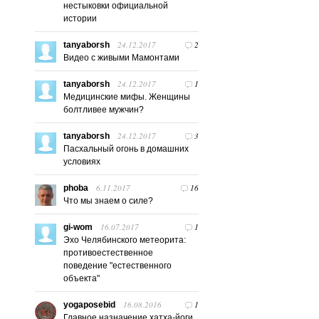
нестыковки официальной
истории
24.12.2017
2
tanyaborsh
Видео с живыми Мамонтами
24.12.2017
1
tanyaborsh
Медицинские мифы. Женщины
болтливее мужчин?
24.12.2017
3
tanyaborsh
Пасхальный огонь в домашних
условиях
6.11.2017
16
phoba
Что мы знаем о силе?
16.07.2017
1
gi-wom
Эхо Челябинского метеорита:
противоестественное
поведение "естественного
объекта"
16.08.2016
1
yogaposebid
Главное назначение хатха-йоги