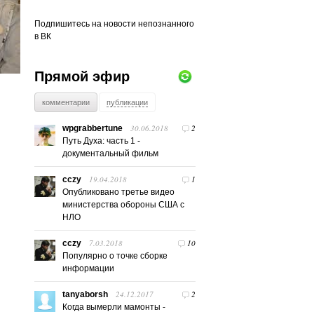
Подпишитесь на новости непознанного
в ВК
Прямой эфир
комментарии
публикации
30.06.2018
2
wpgrabbertune
Путь Духа: часть 1 -
документальный фильм
19.04.2018
1
cczy
Опубликовано третье видео
министерства обороны США с
НЛО
7.03.2018
10
cczy
Популярно о точке сборке
информации
24.12.2017
2
tanyaborsh
Когда вымерли мамонты -