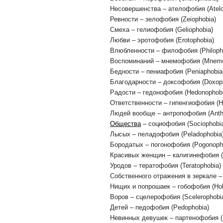
Несовершенства – ателофобия (Atelo
Ревности – зелофобия (Zeiophobia)
Смеха – гелиофобия (Geliophobia)
Любви – эротофобия (Erotophobia)
Влюбленности – филофобия (Philoph
Воспоминаний – мнемофобия (Mnemo
Бедности – пениафобия (Peniaphobia
Благодарности – доксофобия (Doxop
Радости – гедонофобия (Hedonophobi
Ответственности – гипенгиофобия (H
Людей вообще – антропофобия (Anth
Общества
– социофобия (Sociophobi
Лысых – пеладофобия (Peladophobia
Бородатых – погонофобия (Pogonoph
Красивых женщин – калигинефобия (C
Уродов – тератофобия (Teratophobia)
Собственного отражения в зеркале – 
Нищих и попрошаек – гобофобия (Ho
Воров – сцелерофобия (Scelerophobi
Детей – педофобия (Pedophobia)
Невинных девушек – партенофобия (P