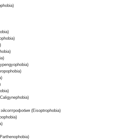
phobia)
obia)
phobia)
)
hobia)
a)
ypengyophobia)
ropophobia)
a)
)
obia)
aligynephobia)
эйсоптрофобия (Eisoptrophobia)
bophobia)
a)
arthenophobia)