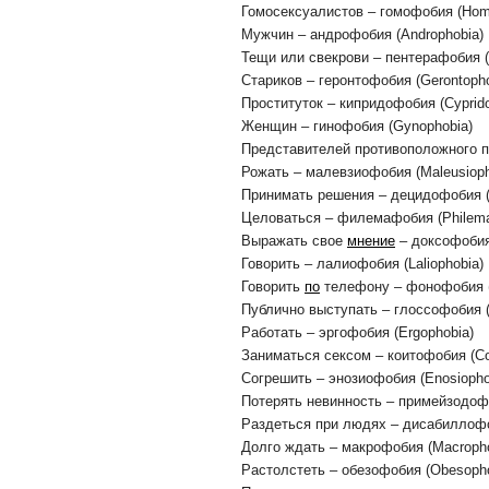
Гомосексуалистов – гомофобия (Hom
Мужчин – андрофобия (Androphobia)
Тещи или свекрови – пентерафобия (
Стариков – геронтофобия (Gerontopho
Проституток – кипридофобия (Cyprido
Женщин – гинофобия (Gynophobia)
Представителей противоположного по
Рожать – малевзиофобия (Maleusioph
Принимать решения – децидофобия (
Целоваться – филемафобия (Philema
Выражать свое
мнение
– доксофобия
Говорить – лалиофобия (Laliophobia)
Говорить
по
телефону – фонофобия (
Публично выступать – глоссофобия (
Работать – эргофобия (Ergophobia)
Заниматься сексом – коитофобия (Co
Согрешить – энозиофобия (Enosiopho
Потерять невинность – примейзодофо
Раздеться при людях – дисабиллофоб
Долго ждать – макрофобия (Macropho
Растолстеть – обезофобия (Obesopho