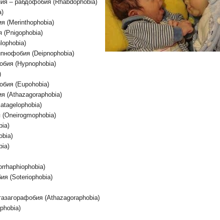
ия – рабдофобия (Rhabdophobia)
a)
 (Merinthophobia)
 (Pnigophobia)
lophobia)
пнофобия (Deipnophobia)
обия (Hypnophobia)
)
бия (Eupohobia)
 (Athazagoraphobia)
tagelophobia)
 (Oneirogmophobia)
ia)
obia)
ia)
rhaphiophobia)
я (Soteriophobia)
тазагорафобия (Athazagoraphobia)
phobia)