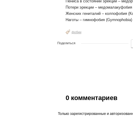
Пениса в состоянии эрекции – медор
Потери эрекции – медомалакуфобия 
Женских гениталий – колпофобия (Ко
Наготы – гимнофобия (Gymnophobia)
фобии
Поделиться
0
комментариев
Только зарегистрированные и авторизованн