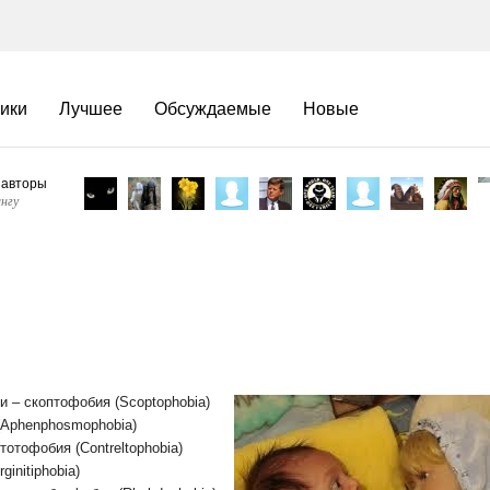
ики
Лучшее
Обсуждаемые
Новые
 авторы
нгу
 – скоптофобия (Scoptophobia)
Aphenphosmophobia)
отофобия (Contreltophobia)
initiphobia)