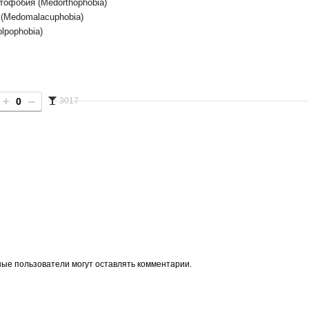
тофобия (Medorthophobia)
(Medomalacuphobia)
lpophobia)
0
3017
ые пользователи могут оставлять комментарии.