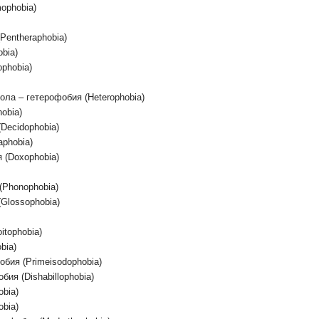
ophobia)
Pentheraphobia)
bia)
phobia)
ла – гетерофобия (Heterophobia)
obia)
Decidophobia)
phobia)
 (Doxophobia)
Phonophobia)
Glossophobia)
itophobia)
bia)
бия (Primeisodophobia)
ия (Dishabillophobia)
bia)
bia)