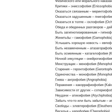
Физического или морального наказан
Критики – эниссофобия (Enissophobi
Оказаться связанным – меринтофобия
Оказаться задушенным – пнигофобия
Оказаться в толпе – охлофобия (Och
Обеда и обеденных разговоров – дей
Быть загипнотизированным – гипноф
Женитьбы – гамофобия (Gamophobia
Услышать хорошую новость – евпофо
Быть незамеченным – атазагорафобия
Быть осмеянным – катагелофобия (Ka
Ночной эякуляции – онейрогмофобия
Менструации – менофобия (Menophob
Старения – геронтофобия (Gerontoph
Одиночества – монофобия (Monophob
Гнева – ангрофобия (Angrophobia)
Поражения – какоррафиофобия (Kakor
Зависимости от других – сотериофоби
Неудачи – атихифобия (Atychiphobia)
Забыть что-то или быть забытым – а
Свободы – элевтерофобия (Eleuthero
Веселья – херофобия (Cherophobia)