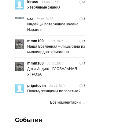
15.08.2015
6
kirass
Утерянные знания
19.06.2015
3
ozz
Индейцы потерянное колено
Израиля
11.05.2015
1
mmm100
Наша Вселенная – лишь одна из
миллиардов возможных
11.05.2015
1
mmm100
Дети Индиго - ГЛОБАЛЬНАЯ
УГРОЗА
28.11.2014
1
prigotovim
Почему женщины полосатые?
Все комментарии →
События