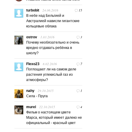
24.06.2016
15
turbobit
В небе над Бельгией и
Австралией нависли гигантские
кольцевые облака
1.03.2016
3
ostrov
Почему необязательно и очень
вредно отдавать ребёнка в
школу?
8.02.2016
7
Flexo23
Поглощают ли на самом деле
растения углекислый газ из
атмосферы?
29.10.2015
1
nahy
Сила - Пруга
22.10.2015
4
murel
Фильм о настоящем цвете
Марса, который имеет далеко не
официальный - красный цвет