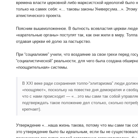
времена власти церковной либо марксистской идеологий было на
только на самих себя: «… таковы законы Универсума…». Этому
атеистического проекта.
Поясним вышеизложенное. В бытность всевластия церкви людей
«карательные органы» поступят так, как они жили в миру. Толп
отдавая церкви её долю за пастырство.
При “социализме” учили, что воздаяние за свои грехи перед го
“социалистической” реальности, для чего была создана обширна
«поощрительная» системы.
В XXI веке ради сохранения толпо-“элитаризма” люди должн
«поощряют», поскольку на повестке дня демократия и свобода
что с нами происходит — «…это мы сами так собой управля
подтверждать такое положение дел столько, сколько потреб
крепчает).
Утверждение «…наша жизнь такова, потому что мы сами так соб
это утверждение было бы идеальным, если бы не существовало 