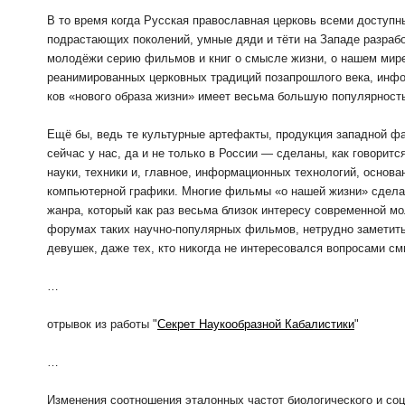
В то время когда Русская православная церковь всеми доступн
подрастающих поколений, умные дяди и тёти на Западе разраб
молодёжи серию фильмов и книг о смысле жизни, о нашем мире,
реанимированных церковных традиций позапрошлого века, инф
ков «нового образа жизни» имеет весьма большую популярност
Ещё бы, ведь те культурные артефакты, продукция западной фа
сейчас у нас, да и не только в России — сделаны, как говорит
науки, техники и, главное, информационных технологий, основ
компьютерной графики. Многие фильмы «о нашей жизни» сделан
жанра, который как раз весьма близок интересу современной м
форумах таких научно-популярных фильмов, нетрудно заметить
девушек, даже тех, кто никогда не интересовался вопросами с
…
отрывок из работы "
Секрет Наукообразной Кабалистики
"
…
Изменения соотношения эталонных частот биологического и со