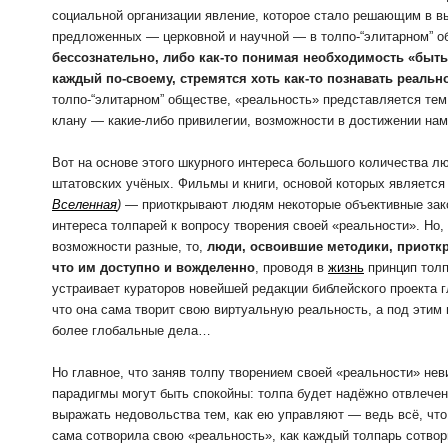
социальной организации явление, которое стало решающим в вы
предложенных — церковной и научной — в толпо-“элитарном” о
бессознательно, либо как-то понимая необходимость «быть
каждый по-своему, стремятся хоть как-то познавать реальн
толпо-“элитарном” обществе, «реальность» представляется тем,
клану — какие-либо привилегии, возможности в достижении на
Вот на основе этого шкурного интереса большого количества л
штатовских учёных. Фильмы и книги, основой которых является
Вселенная
)
— приоткрывают людям некоторые объективные зак
интереса толпарей к вопросу творения своей «реальности». Но,
возможности разные, то,
люди, освоившие методики, приоткр
что им доступно и вожделенно
, проводя в
жизнь
принцип толп
устраивает кураторов новейшей редакции библейского проекта 
что она сама творит свою виртуальную реальность, а под эти
более глобальные дела…
Но главное, что заняв толпу творением своей «реальности» нев
парадигмы могут быть спокойны: толпа будет надёжно отвлечен
выражать недовольства тем, как ею управляют — ведь всё, что 
сама сотворила свою «реальность», как каждый толпарь сотвор