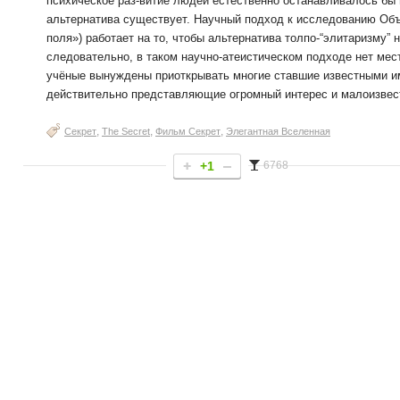
психическое раз-витие людей естественно останавливалось бы 
альтернатива существует. Научный подход к исследованию Объ
поля») работает на то, чтобы альтернатива толпо-“элитаризму” 
следовательно, в таком научно-атеистическом подходе нет мес
учёные вынуждены приоткрывать многие ставшие известными им
действительно представляющие огромный интерес и малоизвес
,
,
,
Секрет
The Secret
Фильм Секрет
Элегантная Вселенная
+1
6768