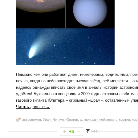
Неважно кем они работают днём: инженерами, водителями, пре
ночью, когда на небо восходят тысячи звёзд, всё меняется – о
надеясь однажды вписать своё имя в анналы истории астрономи
удаётся! Буквально в конце июля 2009 года астроном-любител
газового гиганта Юпитера – огромный «шрам», оставленный упа
Читать дальше →
,
,
,
,
,
,
астрономия
Уран
Нептун
Юпитер
астрономы-любители
открытия
ком
+5
5443