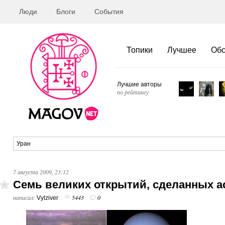
Люди
Блоги
События
Топики
Лучшее
Об
Лучшие авторы
по рейтингу
7 августа 2009, 23:12
Семь великих открытий, сделанных 
написал:
5443
0
Vylziver