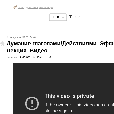
,
,
лень
действия
мотивация
0
1892
21 августа 2009, 21:02
Думание глаголами/Действиями. Эфф
Лекция. Видео
написал:
3682
4
DileSoft