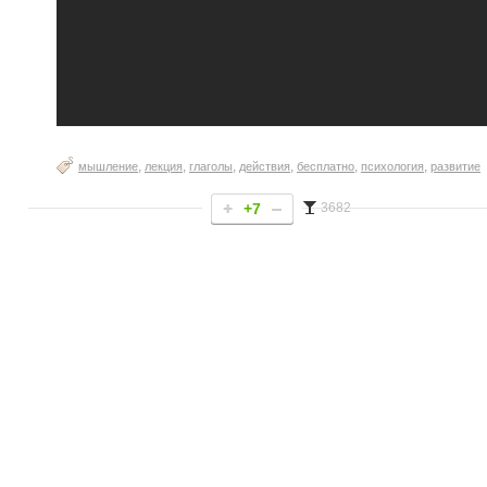
,
,
,
,
,
,
мышление
лекция
глаголы
действия
бесплатно
психология
развитие
+7
3682