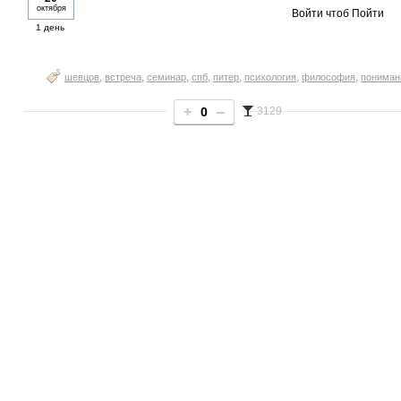
октября
Войти чтоб Пойти
1 день
,
,
,
,
,
,
,
шевцов
встреча
семинар
спб
питер
психология
философия
пониман
0
3129