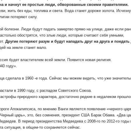
йна и начнут ее простые люди, обворованные своими правителями.
ви, жить без еды, топлива и света. Вода станет дороже золота. Исчезну
лигии потеряют силу.
ой болезни. Люди будут падать замертво прямо на улице, даже если ра
астолько обострятся, что злые люди, которые считают себя умными,
ет.
Другие потеряют разум и будут нападать друг на друга и поедать 
ей на земле станет мало.
ссия будет властителем всей земли. Появится новая религия.
40 году».
ца сделала в 1960 -е года. Сейчас мы можем видеть, что уже значитель
астали в 1990 году, с распадом Советского Союза.
тастрофы природного характера, достаточно редкие в недалеком прошло
пороге Апокалипсиса, по мнению Ванги является появление «черного цар
«Черный царь», это, без сомнения, президент США Барак Обама. «Два ц
Медведев. В период президентства Медведева с 2008-го по 2012-го годы 
та ситуация, в общем-то сохраняется сейчас.