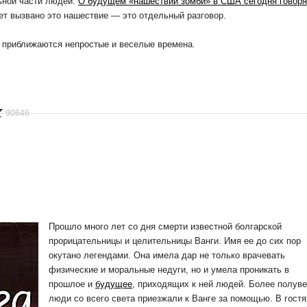
ьной части людей.
О будущем «нашествии зомби» в США сегодня говоря
ет вызвано это нашествие — это отдельный разговор.
о приближаются непростые и веселые времена.
90646
Прошло много лет со дня смерти известной болгарской
прорицательницы и целительницы Ванги. Имя ее до сих пор
окутано легендами. Она имела дар не только врачевать
физические и моральные недуги, но и умела проникать в
прошлое и
будущее
, приходящих к ней людей. Более полуве
люди со всего света приезжали к Ванге за помощью. В гостя