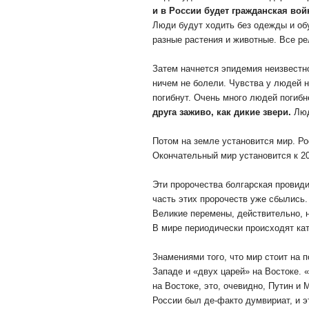
и в России будет гражданская во
Люди будут ходить без одежды и обу
разные растения и животные. Все ре
Затем начнется эпидемия неизвестн
ничем не болели. Чувства у людей н
погибнут. Очень много людей погибн
друга заживо, как дикие звери.
Люд
Потом на земле установится мир. Ро
Окончательный мир установится к 20
Эти пророчества болгарская провиди
часть этих пророчеств уже сбылись.
Великие перемены, действительно, н
В мире периодически происходят ка
Знамениями того, что мир стоит на 
Западе и «двух царей» на Востоке. 
на Востоке, это, очевидно, Путин и 
России был де-факто думвириат, и э