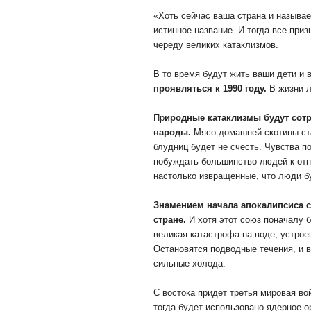
«Хоть сейчас ваша страна и называе
истинное название. И тогда все при
череду великих катаклизмов.
В то время будут жить ваши дети и 
проявляться к 1990 году.
В жизни л
Пр
иродные катаклизмы будут сотр
народы.
Мясо домашней скотины ста
блудниц будет не счесть. Чувства п
побуждать большинство людей к отн
настолько извращенные, что люди бу
Знамением начала апокалипсиса ст
стране.
И хотя этот союз поначалу б
великая катастрофа на воде, устроен
Остановятся подводные течения, и 
сильные холода.
С востока придет третья мировая во
тогда будет использовано ядерное 