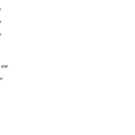
е
в
е
 дар
не