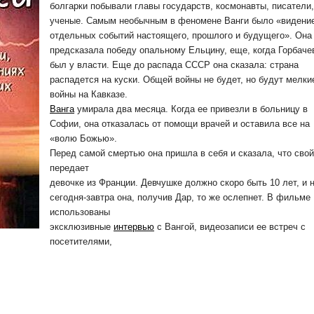
болгарки побывали главы государств, космонавты, писатели,
ученые. Самым необычным в феномене Ванги было «видени
отдельных событий настоящего, прошлого и будущего». Она
предсказала победу опальному Ельцину, еще, когда Горбаче
был у власти. Еще до распада СССР она сказала: страна
распадется на куски. Общей войны не будет, но будут мелки
войны на Кавказе.
Ванга
умирала два месяца. Когда ее привезли в больницу в
Софии, она отказалась от помощи врачей и оставила все на
«волю Божью».
Перед самой смертью она пришла в себя и сказала, что свой
передает
девочке из Франции. Девчушке должно скоро быть 10 лет, и 
сегодня-завтра она, получив Дар, то же ослепнет. В фильме
использованы
эксклюзивные
интервью
с Вангой, видеозаписи ее встреч с
посетителями,