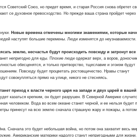
тся Советский Союз, но придет время, и старая Россия снова обретет св
знают се духовное превосходство. Но прежде ваша страна пройдет через
внуки.
Новые времена отмечены многими знамениями, которые нач
юдей наступят большие перемены. Люди изменятся до неузнаваемости.
ясать землю, несчастья будут происходить повсюду и затронут все
нет непригодно для еды. Плохие люди одержат верх, а воров, доносчик
олностью обесценятся, и только притворство, тщеславие и эгоизм будут
ошениям. Повсюду будет процветать ростовщичество. Нравы станут
дут совокупляться прямо на улице, никого не стесняясь.
анет приход к власти черного царя на западе и двух царей в вашей
удет казаться крепким, он будет разрушен. В Северной Америке случит
ная человеком. Вода во всем океане станет черной, и ее нельзя будет п
ветры принесут на всю землю сначала страшную жару и пожары, а потом
йна. Сначала это будет небольшая война, но потом она захватит весь ми
оружие. Американские материки надолго станут непригодными для жизни