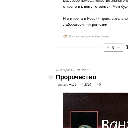
массовое помешательство значител
открыто и к нему готовятся
. Чем буд
И в мире, и в России, действительн
Лаборатория нигрогнозии
,
Россия
пророчества Ванги
0
18 февраля 2010, 19:30
Пророчество
написал:
2816
0
vit62