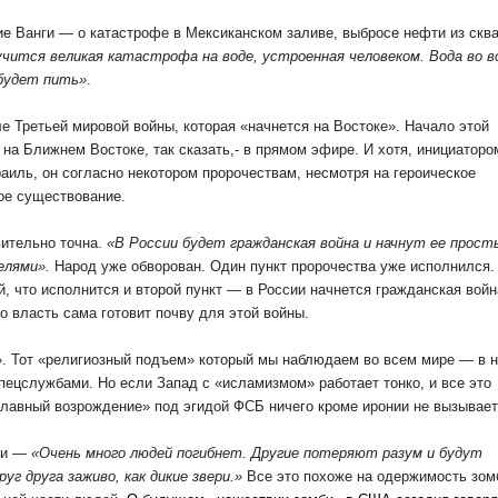
е Ванги — о катастрофе в Мексиканском заливе, выбросе нефти из скв
учится великая катастрофа на воде, устроенная человеком. Вода во в
 будет пить»
.
 Третьей мировой войны, которая «начнется на Востоке». Начало этой
а Ближнем Востоке, так сказать,- в прямом эфире. И хотя, инициаторо
раиль, он согласно некотором пророчествам, несмотря на героическое
вое существование.
вительно точна.
«В России будет гражданская война и начнут ее прост
елями».
Народ уже обворован. Один пункт пророчества уже исполнился.
, что исполнится и второй пункт — в России начнется гражданская войн
о власть сама готовит почву для этой войны.
». Тот «религиозный подъем» который мы наблюдаем во всем мире — в 
пецслужбами. Но если Запад с «исламизмом» работает тонко, и все это
славный возрождение» под эгидой ФСБ ничего кроме иронии не вызывает
ги —
«Очень много людей погибнет. Другие потеряют разум и будут
уг друга заживо, как дикие звери.»
Все это похоже на одержимость зом