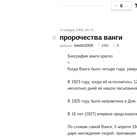
0
14 января 2009, 09:33
пророчества ванги
написал:
3583
8
merlin2009
Биография ванги кратко
>
Когда Ванге было четыре года, умер
В 1923 году, когда ей исполнилось 1
несколько дней её нашли засыпанно
В 1925 году была направлена в Дом 
В 16 лет (1927) впервые предсказала
По словам самой Ванги, 5 апреля 19
даре нахождения людей, пропавших б