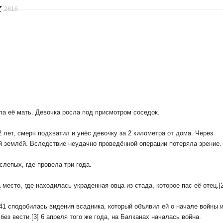
2816
ла её мать. Девочка росла под присмотром соседок.
2 лет, смерч подхватил и унёс девочку за 2 километра от дома. Через
й землёй. Вследствие неудачно проведённой операции потеряла зрение.
слепых, где провела три года.
 место, где находилась украденная овца из стада, которое пас её отец.[2
41 сподобилась видения всадника, который объявил ей о начале войны и
ез вести.[3] 6 апреля того же года, на Балканах началась война.