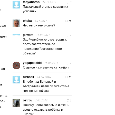
24.12.2017
3
tanyaborsh
Пасхальный огонь в домашних
т
условиях
6.11.2017
16
phoba
ньше
Что мы знаем о силе?
16.07.2017
1
gi-wom
друг
Эхо Челябинского метеорита:
противоестественное
поведение "естественного
объекта"
16.08.2016
1
yogaposebid
Главное назначение хатха-йоги
ная
24.06.2016
15
turbobit
В небе над Бельгией и
м.
Австралией нависли гигантские
кольцевые облака
я» на
1.03.2016
3
ostrov
аря»
Почему необязательно и очень
в
вредно отдавать ребёнка в
школу?