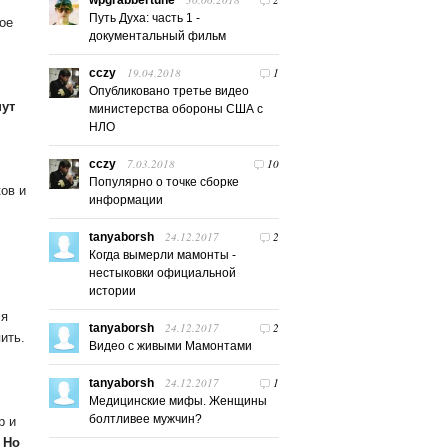
wpgrabbertune
Путь Духа: часть 1 -
ое
документальный фильм
19.04.2018
1
cczy
Опубликовано третье видео
нут
министерства обороны США с
НЛО
7.03.2018
10
cczy
Популярно о точке сборке
ов и
информации
24.12.2017
2
tanyaborsh
Когда вымерли мамонты -
нестыковки официальной
истории
ся
24.12.2017
2
tanyaborsh
ить.
Видео с живыми Мамонтами
24.12.2017
1
tanyaborsh
Медицинские мифы. Женщины
болтливее мужчин?
р и
.
Но