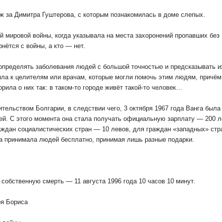
уж за Димитра Гуштерова, с которым познакомилась в доме слепых.
й мировой войны, когда указывала на места захоронений пропавших без
нётся с войны, а кто — нет.
определять заболевания людей с большой точностью и предсказывать и
ла к целителям или врачам, которые могли помочь этим людям, причём
орила о них так: в таком-то городе живёт такой-то человек…
тельством Болгарии, в следствии чего, 3 октября 1967 года Ванга была
й. С этого момента она стала получать официальную зарплату — 200 л
граждан социалистических стран — 10 левов, для граждан «западных» ст
га принимала людей бесплатно, принимая лишь разные подарки.
собственную смерть — 11 августа 1996 года 10 часов 10 минут.
ря Бориса