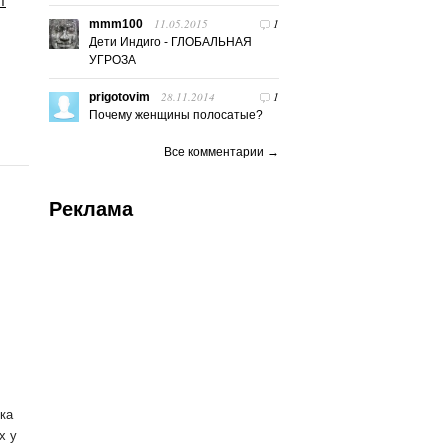
т
11.05.2015
1
mmm100
Дети Индиго - ГЛОБАЛЬНАЯ
УГРОЗА
28.11.2014
1
prigotovim
Почему женщины полосатые?
Все комментарии →
Реклама
ка
х у