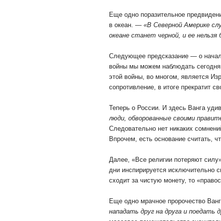
Еще одно поразительное предвидени
в океан. —
«В Северной Америке сл
океане станет черной, и ее нельзя
Следующее предсказание — о начале
войны мы можем наблюдать сегодня н
этой войны, во многом, является Из
сопротивление, в итоге прекратит с
Теперь о России. И здесь Ванга уди
люди, обворованные своими правит
Следовательно нет никаких сомнений
Впрочем, есть основание считать, чт
Далее, «Все религии потеряют силу
дни инспирируется исключительно с
сходит за чистую монету, то «право
Еще одно мрачное пророчество Ван
нападать друг на друга и поедать др