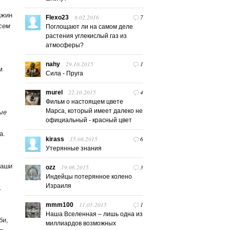
ажин
8.02.2016
7
Flexo23
сем
Поглощают ли на самом деле
растения углекислый газ из
атмосферы?
29.10.2015
1
nahy
м
Сила - Пруга
22.10.2015
4
murel
Фильм о настоящем цвете
Марса, который имеет далеко не
ые
официальный - красный цвет
а.
15.08.2015
6
kirass
Утерянные знания
наши
19.06.2015
3
ozz
Индейцы потерянное колено
Израиля
.
11.05.2015
1
mmm100
Наша Вселенная – лишь одна из
би,
миллиардов возможных