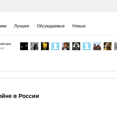
ики
Лучшее
Обсуждаемые
Новые
 авторы
нгу
ойне в России