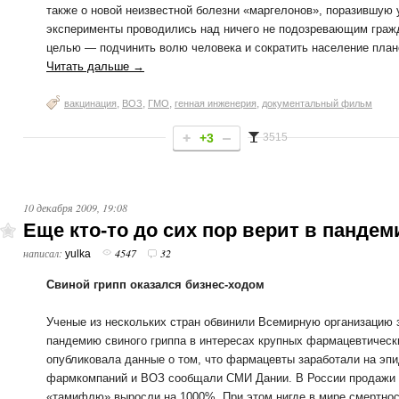
также о новой неизвестной болезни «маргелонов», поразившую
эксперименты проводились над ничего не подозревающим граж
целью — подчинить волю человека и сократить население план
Читать дальше →
,
,
,
,
вакцинация
ВОЗ
ГМО
генная инженерия
документальный фильм
+3
3515
10 декабря 2009, 19:08
Еще кто-то до сих пор верит в панде
написал:
4547
32
yulka
Свиной грипп оказался бизнес-ходом
Ученые из нескольких стран обвинили Всемирную организацию з
пандемию свиного гриппа в интересах крупных фармацевтически
опубликовала данные о том, что фармацевты заработали на эпид
фармкомпаний и ВОЗ сообщали СМИ Дании. В России продажи 
«тамифлю» выросли на 1000%. При этом нигде в мире смертност