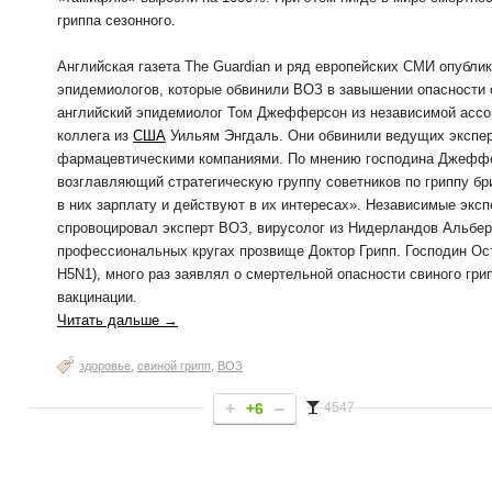
гриппа сезонного.
Английская газета The Guardian и ряд европейских СМИ опубли
эпидемиологов, которые обвинили ВОЗ в завышении опасности 
английский эпидемиолог Том Джефферсон из независимой ассоци
коллега из
США
Уильям Энгдаль. Они обвинили ведущих эксперт
фармацевтическими компаниями. По мнению господина Джеффер
возглавляющий стратегическую группу советников по гриппу б
в них зарплату и действуют в их интересах». Независимые эксп
спровоцировал эксперт ВОЗ, вирусолог из Нидерландов Альбер
профессиональных кругах прозвище Доктор Грипп. Господин Ост
H5N1), много раз заявлял о смертельной опасности свиного гр
вакцинации.
Читать дальше →
,
,
здоровье
свиной грипп
ВОЗ
+6
4547