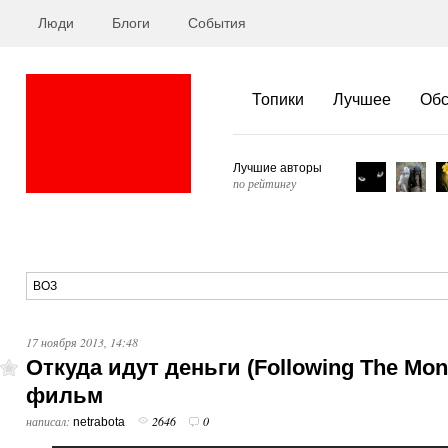
Люди
Блоги
События
Топики
Лучшее
Об
Лучшие авторы
по рейтингу
17 ноября 2013, 14:48
Oткуда идут деньги (Following The Mo
фильм
написал:
2646
0
netrabota