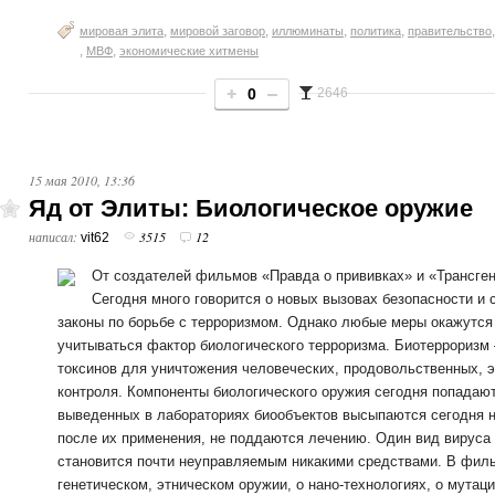
,
,
,
,
мировая элита
мировой заговор
иллюминаты
политика
правительство
,
,
МВФ
экономические хитмены
0
2646
15 мая 2010, 13:36
Яд от Элиты: Биологическое оружие
написал:
3515
12
vit62
От создателей фильмов «Правда о прививках» и «Трансген
Сегодня много говорится о новых вызовах безопасности и
законы по борьбе с терроризмом. Однако любые меры окажутся
учитываться фактор биологического терроризма. Биотерроризм
токсинов для уничтожения человеческих, продовольственных, э
контроля. Компоненты биологического оружия сегодня попадаю
выведенных в лабораториях биообъектов высыпаются сегодня 
после их применения, не поддаются лечению. Один вид вируса 
становится почти неуправляемым никакими средствами. В филь
генетическом, этническом оружии, о нано-технологиях, о мутац